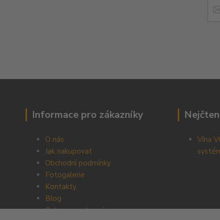
Informace pro zákazníky
Nejčten
O nás
Vína V
Jak nakupovat
systém
Obchodní podmínky
Fotogalerie
Kontakty
Blog
Ochrana soukromí