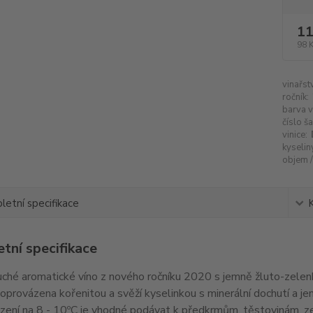
11
98 
vinařstv
ročník:
barva v
číslo ša
vinice:
kyseliny
objem / 
etní specifikace
tní specifikace
uché aromatické víno z nového ročníku 2020 s jemně žluto-zele
doprovázena kořenitou a svěží kyselinkou s minerální dochutí a 
azení na 8 - 10ºC je vhodné podávat k předkrmům, těstovinám, 