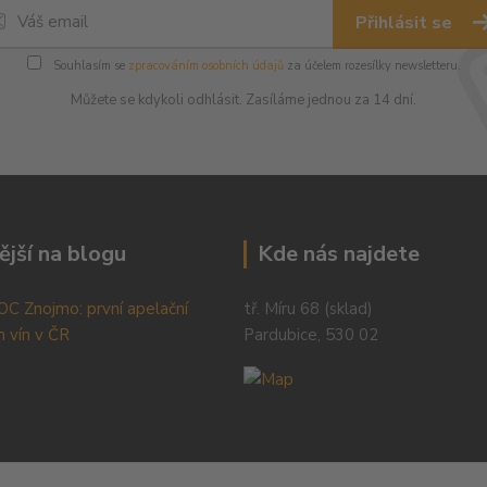
Přihlásit se
Souhlasím se
zpracováním osobních údajů
za účelem rozesílky newsletteru.
Můžete se kdykoli odhlásit. Zasíláme jednou za 14 dní.
ější na blogu
Kde nás najdete
OC Znojmo: první apelační
tř. Míru 68 (sklad)
 vín v ČR
Pardubice, 530 02