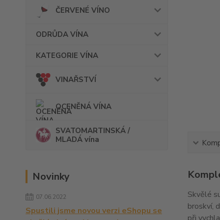
ČERVENÉ VÍNO
ODRŮDA VÍNA
KATEGORIE VÍNA
VINAŘSTVÍ
OCENĚNÁ VÍNA
SVATOMARTINSKÁ /
MLADÁ vína
Kompl
Komple
Novinky
Skvělé s
07.06.2022
broskví, 
Spustili jsme novou verzi eShopu se
při vychl