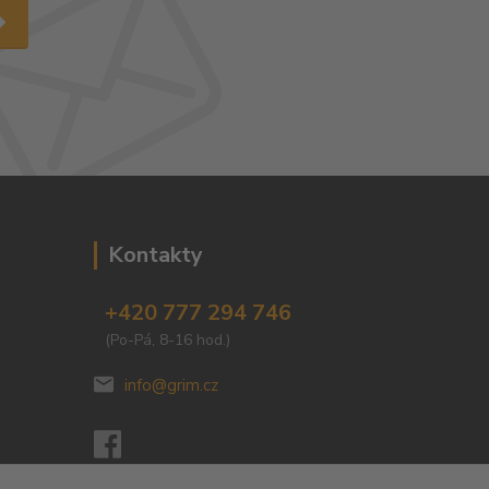
Kontakty
+420 777 294 746
(Po-Pá, 8-16 hod.)
info@grim.cz