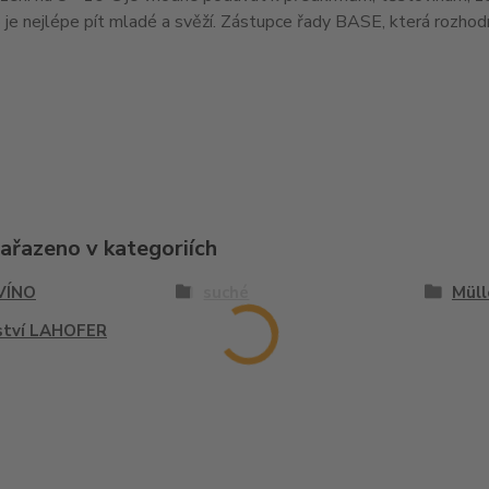
o je nejlépe pít mladé a svěží. Zástupce řady BASE, která rozhodn
zařazeno v kategoriích
 VÍNO
suché
Müll
ství LAHOFER