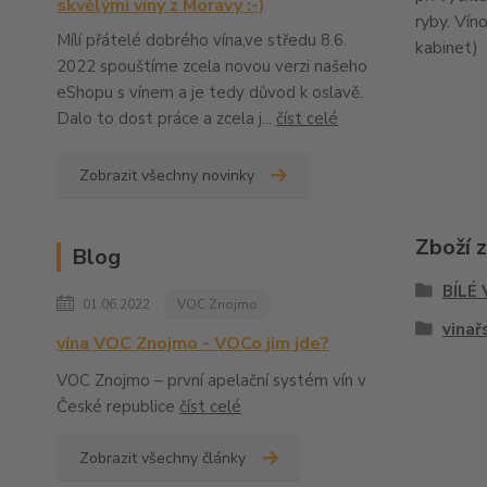
skvělými víny z Moravy :-)
ryby. Vín
Mílí přátelé dobrého vína,ve středu 8.6.
kabinet)
2022 spouštíme zcela novou verzi našeho
eShopu s vínem a je tedy důvod k oslavě.
Dalo to dost práce a zcela j...
číst celé
Zobrazit všechny novinky
Zboží 
Blog
BÍLÉ
01.06.2022
VOC Znojmo
vinař
vína VOC Znojmo - VOCo jim jde?
VOC Znojmo – první apelační systém vín v
České republice
číst celé
Zobrazit všechny články