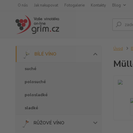
O nás
Jak nakupovat
Fotogalerie
Kontakty
Blog
Úvod
B
BÍLÉ VÍNO
Müll
suché
polosuché
polosladké
sladké
RŮŽOVÉ VÍNO