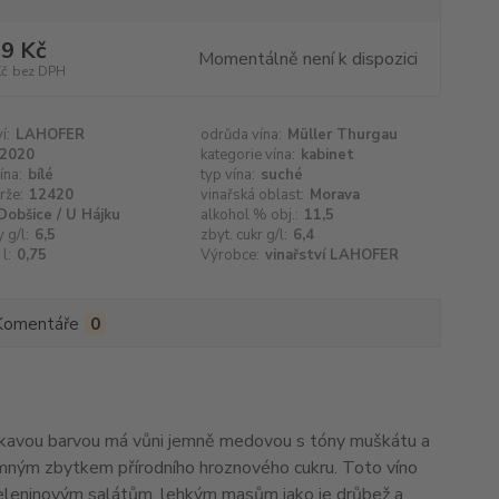
9 Kč
Momentálně není k dispozici
Kč
bez DPH
í:
LAHOFER
odrůda vína:
Müller Thurgau
2020
kategorie vína:
kabinet
ína:
bílé
typ vína:
suché
rže:
12420
vinařská oblast:
Morava
Dobšice / U Hájku
alkohol % obj.:
11,5
 g/l:
6,5
zbyt. cukr g/l:
6,4
l:
0,75
Výrobce:
vinařství LAHOFER
Komentáře
0
nkavou barvou má vůni jemně medovou s tóny muškátu a
jemným zbytkem přírodního hroznového cukru. Toto víno
zeleninovým salátům, lehkým masům jako je drůbež a