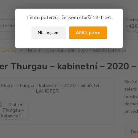
Tímto potvrzuji, že jsem starší 18-ti let.
Nevíte
Hledat
+420
(Po-Pá
ANO, jsem
NE, nejsem
ÍLÉ VÍNO
Müller Thurgau – kabinetní – 2020 – vinařství LAHOFER
er Thurgau – kabinetní – 2020 
Skvělé
zelenk
broskv
dochut
při vy
Dos