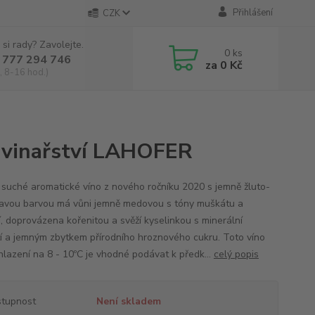
Přihlášení
CZK
 si rady? Zavolejte.
0
ks
 777 294 746
za
0 Kč
, 8-16 hod.)
– vinařství LAHOFER
 suché aromatické víno z nového ročníku 2020 s jemně žluto-
avou barvou má vůni jemně medovou s tóny muškátu a
í, doprovázena kořenitou a svěží kyselinkou s minerální
í a jemným zbytkem přírodního hroznového cukru. Toto víno
chlazení na 8 - 10ºC je vhodné podávat k předk...
celý popis
tupnost
Není skladem