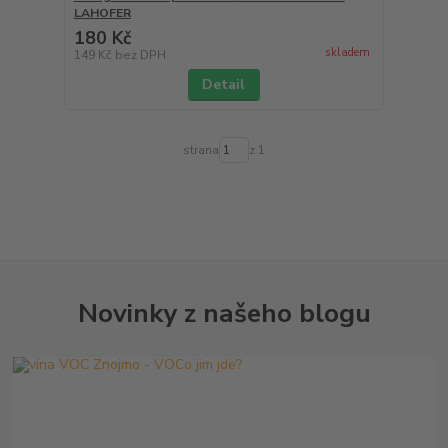
LAHOFER
180 Kč
skladem
149 Kč
bez DPH
Detail
strana
z 1
Novinky z našeho blogu