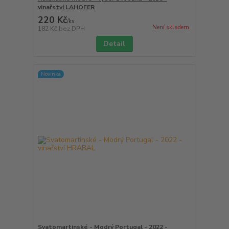
vinařství LAHOFER
220 Kč
/
ks
Není skladem
182 Kč
bez DPH
Detail
Novinka
Svatomartinské - Modrý Portugal - 2022 -