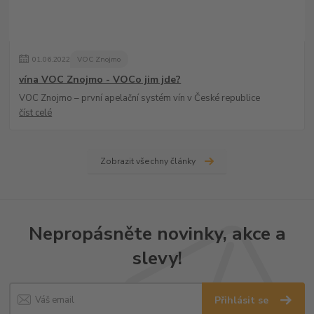
01
.
06
.
2022
VOC Znojmo
vína VOC Znojmo - VOCo jim jde?
VOC Znojmo – první apelační systém vín v České republice
číst celé
Zobrazit všechny články
Nepropásněte novinky, akce a
slevy!
Přihlásit se