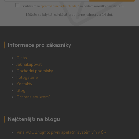
Souhlasím se
zpracováním osobních údajů
za účelem rozesílky newsletteru.
Můžete se kdykoli odhlásit. Zasíláme jednou za 14 dní.
Informace pro zákazníky
O nás
Jak nakupovat
Obchodní podmínky
Fotogalerie
Kontakty
Blog
Ochrana soukromí
Nejčtenější na blogu
Vína VOC Znojmo: první apelační systém vín v ČR