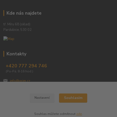
Kde nás najdete
tř. Míru 68 (sklad)
Pardubice, 530 02
Kontakty
+420 777 294 746
(Po-Pá, 8-16 hod.)
info@grim.cz
Souhlasím
Nastavení
Souhlas můžete odmítnout
zde
.