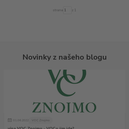
strana
z 1
Novinky z našeho blogu
01
.
06
.
2022
VOC Znojmo
vína VOC Znojmo - VOCo jim jde?