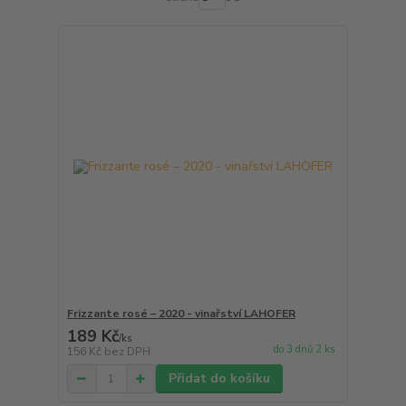
Frizzante rosé – 2020 - vinařství LAHOFER
189 Kč
/
ks
do 3 dnů 2 ks
156 Kč
bez DPH
Přidat do košíku