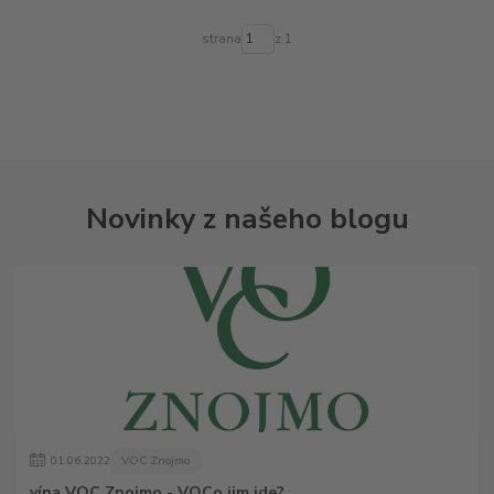
strana
z 1
Novinky z našeho blogu
01
.
06
.
2022
VOC Znojmo
vína VOC Znojmo - VOCo jim jde?