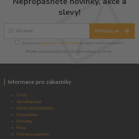
Nepropásněte novinky, akce a
slevy!
Přihlásit se
Souhlasím se
zpracováním osobních údajů
za účelem rozesílky newsletteru.
Můžete se kdykoli odhlásit. Zasíláme jednou za 14 dní.
Informace pro zákazníky
O nás
Jak nakupovat
Obchodní podmínky
Fotogalerie
Kontakty
Blog
Ochrana soukromí