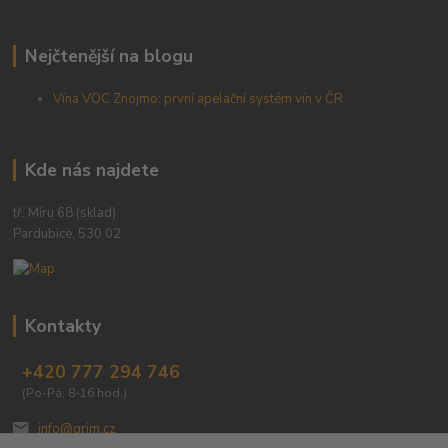
Nejčtenější na blogu
Vína VOC Znojmo: první apelační systém vín v ČR
Kde nás najdete
tř. Míru 68 (sklad)
Pardubice, 530 02
Kontakty
+420 777 294 746
(Po-Pá, 8-16 hod.)
info@grim.cz