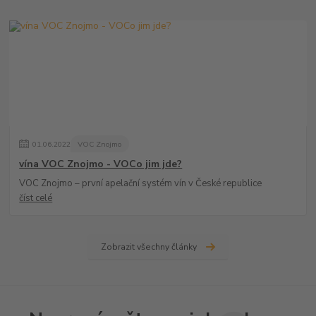
01
.
06
.
2022
VOC Znojmo
vína VOC Znojmo - VOCo jim jde?
VOC Znojmo – první apelační systém vín v České republice
číst celé
Zobrazit všechny články