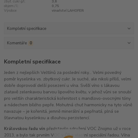
zbyt. cukr g/l:
3,6
objem / l:
0,75
Výrobce:
vinařství LAHOFER
Kompletní specifikace
Komentáře
0
Kompletní specifikace
Jeden z nejlepších Veltlínů za poslední roky... Velmi povedný
poměr kyselinka vs. zbytkový cukr. Je suché, ale nikoli příliš, velmi
dobře doprovodí delší posezení u vína. Svěží víno s lákavou
zlatavě zelenkavou barvou lipového květu, v jehož vůni se snoubí
pro veltlín charakteristická kořenitost s mandlovo-ovocnými tóny
a nádechem bílého pepře. Mohutná chuť harmonicky na tyto vůně
navazuje – je kořenitá, jemně minerální a pepřnatá, plná se
šťavnatou kyselinkou a dlouhou perzistencí.
Královskou řadu vín
představilo sdružení VOC Znojmo už v roce
2013, a bylo tak prvním VOC v ČR s vlastní speciální řadou. Vína