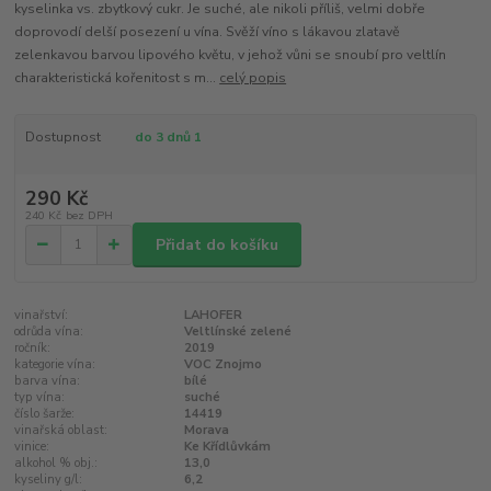
kyselinka vs. zbytkový cukr. Je suché, ale nikoli příliš, velmi dobře
doprovodí delší posezení u vína. Svěží víno s lákavou zlatavě
zelenkavou barvou lipového květu, v jehož vůni se snoubí pro veltlín
charakteristická kořenitost s m...
celý popis
Dostupnost
do 3 dnů 1
290 Kč
240 Kč
bez DPH
Přidat do košíku
vinařství:
LAHOFER
odrůda vína:
Veltlínské zelené
ročník:
2019
kategorie vína:
VOC Znojmo
barva vína:
bílé
typ vína:
suché
číslo šarže:
14419
vinařská oblast:
Morava
vinice:
Ke Křídlůvkám
alkohol % obj.:
13,0
kyseliny g/l:
6,2