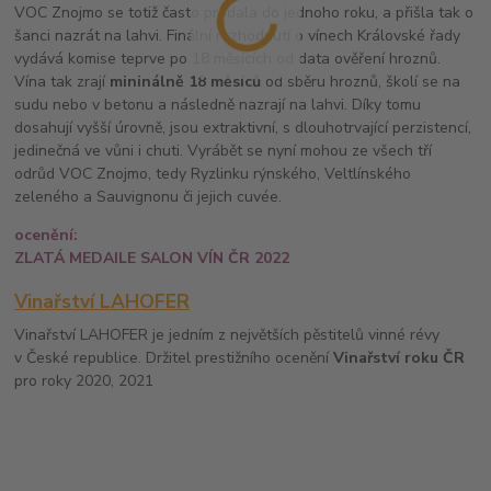
VOC Znojmo se totiž často prodala do jednoho roku, a přišla tak o
šanci nazrát na lahvi. Finální rozhodnutí o vínech Královské řady
vydává komise teprve po 18 měsících od data ověření hroznů.
Vína tak zrají
mininálně 18 měsíců
od sběru hroznů, školí se na
sudu nebo v betonu a následně nazrají na lahvi. Díky tomu
dosahují vyšší úrovně, jsou extraktivní, s dlouhotrvající perzistencí,
jedinečná ve vůni i chuti. Vyrábět se nyní mohou ze všech tří
odrůd VOC Znojmo, tedy Ryzlinku rýnského, Veltlínského
zeleného a Sauvignonu či jejich cuvée.
ocenění:
ZLATÁ MEDAILE SALON VÍN ČR 2022
Vinařství LAHOFER
Vinařství LAHOFER je jedním z největších pěstitelů vinné révy
v České republice. Držitel prestižního ocenění
Vinařství roku ČR
pro roky 2020, 2021