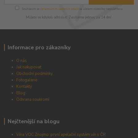
Souhlasím se
zpracováním osobních údajů
za účelem rozesílky newsletteru.
Můžete se kdykoli odhlásit. Zasíláme jednou za 14 dní.
Informace pro zákazníky
O nás
Jak nakupovat
Obchodní podmínky
Fotogalerie
Kontakty
Blog
Ochrana soukromí
Nejčtenější na blogu
Vína VOC Znojmo: první apelační systém vín v ČR