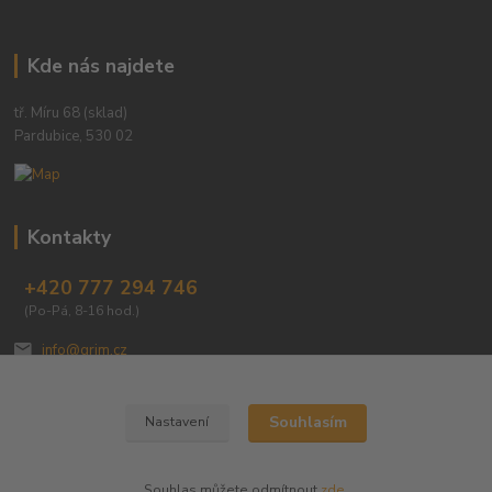
Kde nás najdete
tř. Míru 68 (sklad)
Pardubice, 530 02
Kontakty
+420 777 294 746
(Po-Pá, 8-16 hod.)
info@grim.cz
Souhlasím
Nastavení
Souhlas můžete odmítnout
zde
.