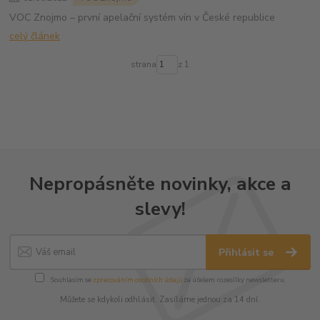
VOC Znojmo – první apelační systém vín v České republice
celý článek
strana
z 1
Nepropásněte novinky, akce a
slevy!
Přihlásit se
Souhlasím se
zpracováním osobních údajů
za účelem rozesílky newsletteru.
Můžete se kdykoli odhlásit. Zasíláme jednou za 14 dní.