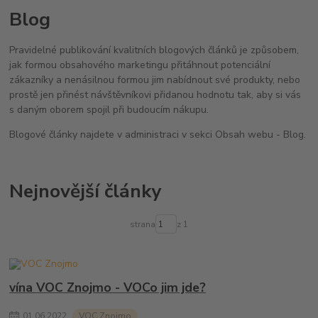
Blog
Pravidelné publikování kvalitních blogových článků je způsobem,
jak formou obsahového marketingu přitáhnout potenciální
zákazníky a nenásilnou formou jim nabídnout své produkty, nebo
prostě jen přinést návštěvníkovi přidanou hodnotu tak, aby si vás
s daným oborem spojil při budoucím nákupu.
Blogové články najdete v administraci v sekci Obsah webu - Blog.
Nejnovější články
strana
z 1
vína VOC Znojmo - VOCo jim jde?
01
.
06
.
2022
VOC Znojmo