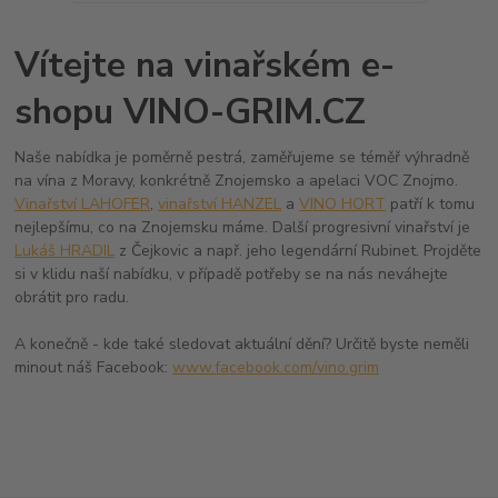
Vítejte na vinařském e-
shopu VINO-GRIM.CZ
Naše nabídka je poměrně pestrá, zaměřujeme se téměř výhradně
na vína z Moravy, konkrétně Znojemsko a apelaci VOC Znojmo.
Vinařství LAHOFER
,
vinařství HANZEL
a
VINO HORT
patří k tomu
nejlepšímu, co na Znojemsku máme. Další progresivní vinařství je
Lukáš HRADIL
z Čejkovic a např. jeho legendární Rubinet. Projděte
si v klidu naší nabídku, v případě potřeby se na nás neváhejte
obrátit pro radu.
A konečně - kde také sledovat aktuální dění? Určitě byste neměli
minout náš Facebook:
www.facebook.com/vino.grim