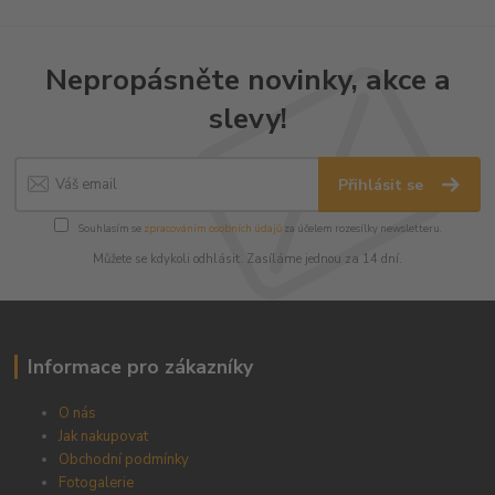
Nepropásněte novinky, akce a
slevy!
Přihlásit se
Souhlasím se
zpracováním osobních údajů
za účelem rozesílky newsletteru.
Můžete se kdykoli odhlásit. Zasíláme jednou za 14 dní.
Informace pro zákazníky
O nás
Jak nakupovat
Obchodní podmínky
Fotogalerie